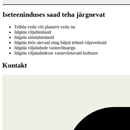
Iseteeninduses saad teha järgnevat
Tellida vedu või planeeri vedu ise
Jälgida viljahindasid
Jälgida söödahindasid
Jälgida töös olevaid ning hiljuti tehtud viljavedusid
Jälgida viljaladude vastuvõtuaegu
Jälgida viljaladudesse vastuvõetavaid kultuure
Kontakt