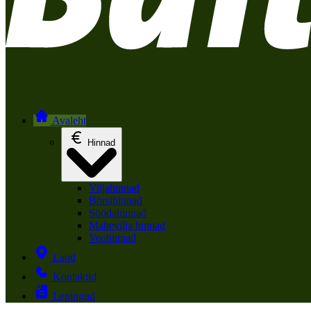
Avaleht
Hinnad
Viljahinnad
Börsihinnad
Söödahinnad
Mahevilja hinnad
Veohinnad
Laod
Kontaktid
Lepingud