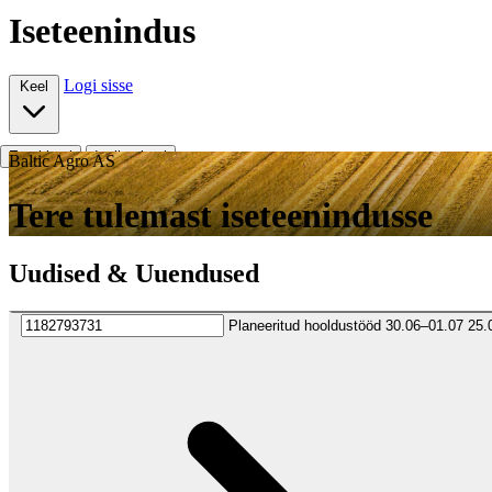
Iseteenindus
Logi sisse
Keel
Eesti keel
Inglise keel
Baltic Agro AS
Tere tulemast iseteenindusse
Uudised & Uuendused
Planeeritud hooldustööd 30.06–01.07
25.