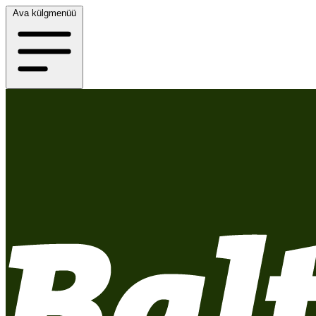
Ava külgmenüü